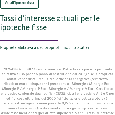
Vai all’ipoteca fissa
Tassi d’interesse attuali per le
ipoteche fisse
Proprietà abitativa a uso proprio
Immobili abitativi
2026-08-07, 11:48 *Agevolazione Eco: l’offerta vale per una proprietà
abitativa a uso proprio (anno di costruzione dal 2018) o se la proprietà
abitativa soddisfa i requisiti di efficienza energetica (certificato
rilasciato entro i cinque anni precedenti): - Minergie / Minergie Eco -
Minergie-P / Minergie-P Eco - Minergie-A / Minergie-A Eco - Certificato
energetico cantonale degli edifici (CECE): classi energetiche A, B e C per
edifici costruiti prima del 2000 (efficienza energetica globale) Si
beneficia di un’agevolazione pari allo 0,15% all’anno per i primi cinque
anni al massimo. Questa agevolazione è già compresa nei tassi
d’interesse menzionati (per durate superiori ai 5 anni, i tassi d’interesse