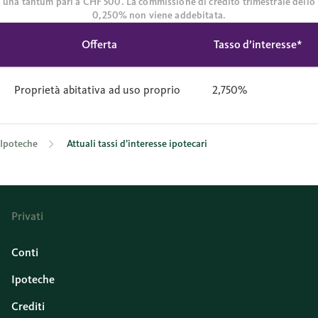
una tantum pari a CHF 500. La commissione di credito trimestrale dello
0,250% non viene addebitata.
Offerta
Tasso d’interesse*
Proprietà abitativa ad uso proprio
2,750%
Ipoteche
Attuali tassi d’interesse ipotecari
Privati
Conti
Ipoteche
Crediti