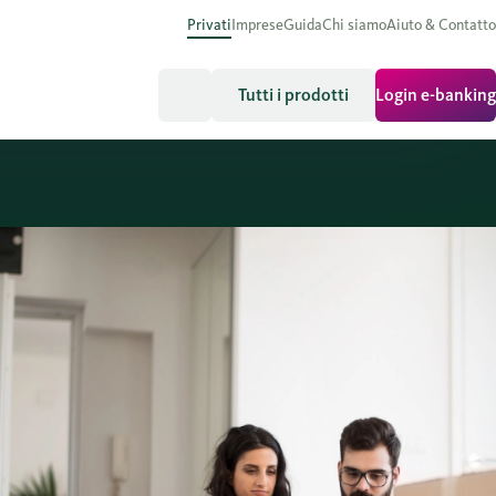
Privati
Imprese
Guida
Chi siamo
Aiuto & Contatto
Tutti i prodotti
Login e-banking