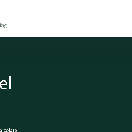
ing
el
alcolare