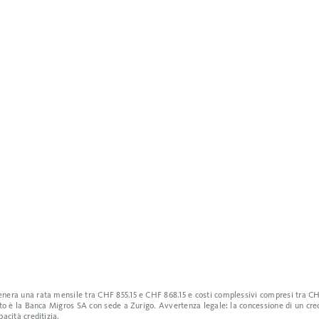
genera una rata mensile tra CHF 855.15 e CHF 868.15 e costi complessivi compresi tra CH
edito è la Banca Migros SA con sede a Zurigo. Avvertenza legale: la concessione di un cr
acità creditizia.