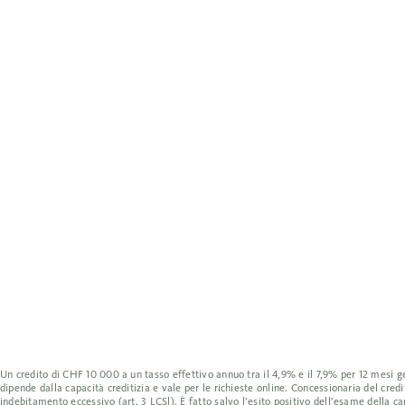
Un credito di CHF 10 000 a un tasso effettivo annuo tra il 4,9% e il 7,9% per 12 mesi 
dipende dalla capacità creditizia e vale per le richieste online. Concessionaria del cr
indebitamento eccessivo (art. 3 LCSl). È fatto salvo l’esito positivo dell’esame della cap