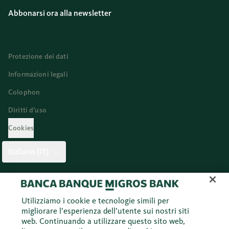
Abbonarsi ora alla newsletter
Protezione dei dati
Informazioni legali
Colophon
Diritti d’uso
Cookies
Italiano (IT)
Twitter
Facebook
Blog
Instagram
Youtube
Linkedi
Utilizziamo i cookie e tecnologie simili per
migliorare l’esperienza dell’utente sui nostri siti
web. Continuando a utilizzare questo sito web,
© 2026 Banca Migros SA