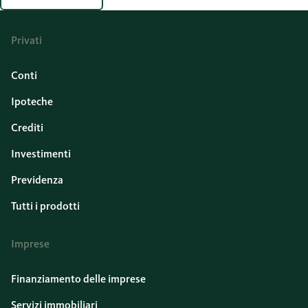
Per le investitrici e gli investitori si apre così una
nuova prospettiva sull'agricoltura: non conta solo il
volume di produzione, ma sempre più la resilienza
Privati
dei terreni. Aziende come Novonesis rendono i
processi microbici utilizzabili a livello industriale e
Conti
possono così trarre vantaggio da un cambiamento a
lungo termine nell'agricoltura.
Ipoteche
Crediti
Investimenti
Previdenza
Tutti i prodotti
Imprese
Finanziamento delle imprese
Servizi immobiliari