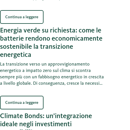
sostenibile? I calcoli lo dimostrano: l’impronta di
carbonio dello shopping online è spesso migliore di
quella di un viaggio nei negozi.
Continua a leggere
Energia verde su richiesta: come le
batterie rendono economicamente
sostenibile la transizione
energetica
La transizione verso un approvvigionamento
energetico a impatto zero sul clima si scontra
sempre più con un fabbisogno energetico in crescita
a livello globale. Di conseguenza, cresce la necessità
di energia verde affidabile, disponibile 24 ore su 24.
Gli accumulatori a batteria oggi rappresentano la
tecnologia energetica in più rapida crescita. Si
Continua a leggere
tratta di un’interessante opportunità di
Climate Bonds: un'integrazione
investimento, con titoli azionari come, ad esempio,
Huber + Suhner o Solaria Energia.
ideale negli investimenti