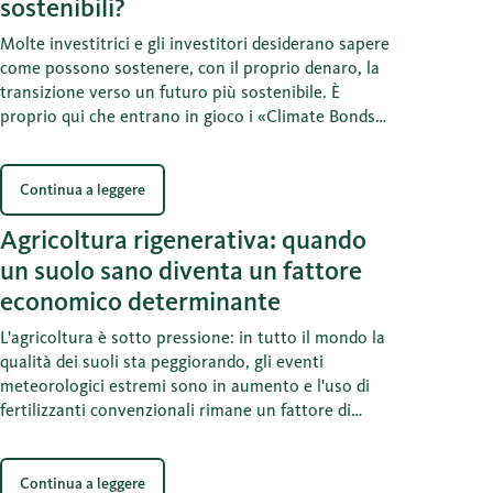
sostenibili?
Molte investitrici e gli investitori desiderano sapere
come possono sostenere, con il proprio denaro, la
transizione verso un futuro più sostenibile. È
proprio qui che entrano in gioco i «Climate Bonds»
o «Green Bonds»: essi combinano il principio
classico di un'obbligazione con una chiara finalità
ecologica. In questo modo, il capitale viene
Continua a leggere
indirizzato in modo mirato verso progetti che
Agricoltura rigenerativa: quando
sostengono gli obiettivi climatici e ambientali –
dalle energie rinnovabili alle infrastrutture
un suolo sano diventa un fattore
sostenibili.
economico determinante
L'agricoltura è sotto pressione: in tutto il mondo la
qualità dei suoli sta peggiorando, gli eventi
meteorologici estremi sono in aumento e l'uso di
fertilizzanti convenzionali rimane un fattore di
costo significativo. Le soluzioni biologiche
dovrebbero contribuire a stabilizzare le rese e a
mantenere la fertilità dei suoli nel lungo periodo.
Continua a leggere