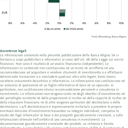
Avvertenze legali
Le informazioni contenute nella presente pubblicazione della Banca Migros SA si
limitano a scopi pubblicitari e informativi ai sensi dell’art. 68 della Legge sui servizi
finanziari. Non sono il risultato di un’analisi finanziaria (indipendente). Le
informazioni ivi contenute non costituiscono né un invito né un’offerta né una
raccomandazione ad acquistare o vendere strumenti di investimento o a effettuare
determinate transazioni o a concludere qualsiasi altro atto legale, bensì hanno
carattere unicamente descrittivo e informativo. Le informazioni non costituiscono né
un annuncio di quotazione né un foglio informativo di base né un opuscolo. In
particolare, non costituiscono alcuna raccomandazione personale o consulenza in
investimenti. Le informazioni non tengono conto né degli obiettivi d’investimento né
del portafoglio esistente né della propensione al rischio né della capacità di rischio né
della situazione finanziaria né di altre esigenze particolari del destinatario o della
destinataria. La/Il destinataria/o è espressamente invitata/o a prendere le proprie
eventuali decisioni d’investimento basandosi su indagini individuali, compreso lo
studio dei fogli informativi di base e dei prospetti giuridicamente vincolanti, o sulle
informazioni ottenute nell’ambito di una consulenza in investimenti. La
documentazione giuridicamente vincolante dei prodotti, se richiesta e fornita