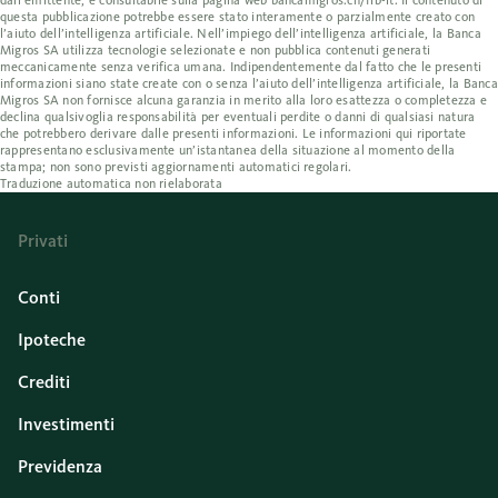
dall’emittente, è consultabile sulla pagina web bancamigros.ch/fib-it. Il contenuto di
questa pubblicazione potrebbe essere stato interamente o parzialmente creato con
l’aiuto dell’intelligenza artificiale. Nell’impiego dell’intelligenza artificiale, la Banca
Migros SA utilizza tecnologie selezionate e non pubblica contenuti generati
meccanicamente senza verifica umana. Indipendentemente dal fatto che le presenti
informazioni siano state create con o senza l’aiuto dell’intelligenza artificiale, la Banca
Migros SA non fornisce alcuna garanzia in merito alla loro esattezza o completezza e
declina qualsivoglia responsabilità per eventuali perdite o danni di qualsiasi natura
che potrebbero derivare dalle presenti informazioni. Le informazioni qui riportate
rappresentano esclusivamente un’istantanea della situazione al momento della
stampa; non sono previsti aggiornamenti automatici regolari.
Traduzione automatica non rielaborata
Privati
Conti
Ipoteche
Crediti
Investimenti
Previdenza