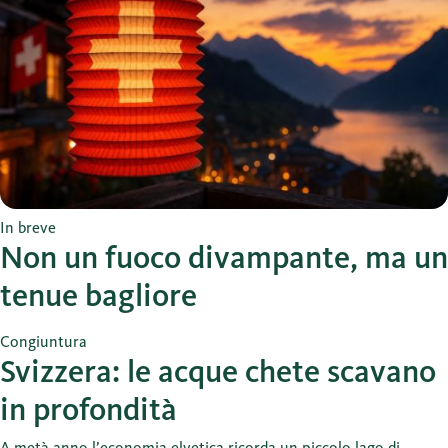
In breve
Non un fuoco divampante, ma un
tenue bagliore
Congiuntura
Svizzera: le acque chete scavano
in profondità
A metà anno l’economia elvetica ricorda un piccolo lago di