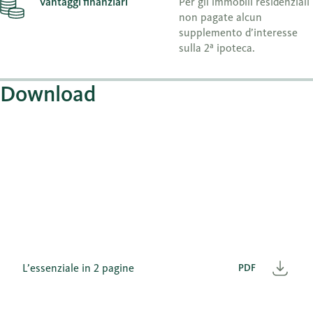
Vantaggi finanziari
Per gli immobili residenziali
non pagate alcun
supplemento d’interesse
sulla 2ª ipoteca.
Download
L’essenziale in 2 pagine
PDF
Scar