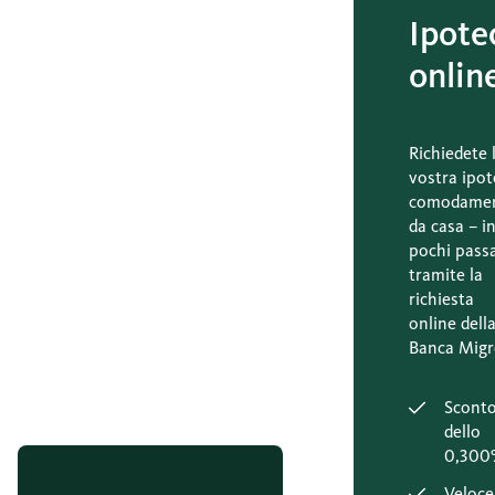
Ipote
onlin
Richiedete 
vostra ipot
comodame
da casa – i
pochi pass
tramite la
richiesta
online dell
Banca Migr
Scont
dello
0,300
Veloce