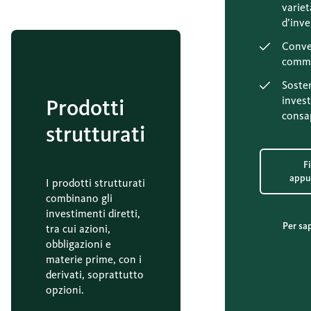
variet
d’inve
Conve
commi
Sosten
inves
Prodotti
consa
strutturati
F
appu
I prodotti strutturati
combinano gli
investimenti diretti,
Per sa
tra cui azioni,
obbligazioni e
materie prime, con i
derivati, soprattutto
opzioni.