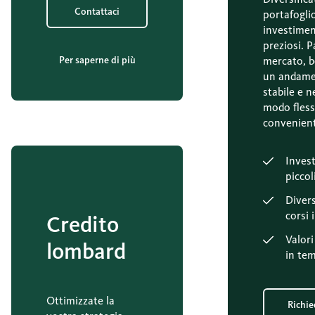
Contattaci
portafoglio
investiment
preziosi. P
Per saperne di più
mercato, b
un andame
stabile e n
modo flessi
convenien
Inves
piccol
Divers
corsi 
Credito
Valori
lombard
in tem
Ottimizzate la
Richie