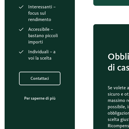
Interessanti –
focus sul
rendimento
Accessibile –
bastano piccoli
importi
Individuali – a
Obbli
voi la scelta
di ca
Contattaci
Se volete 
sicuro e ot
Per saperne di più
massimo r
possibile, 
obbligazion
scelta gius
Ricompensi