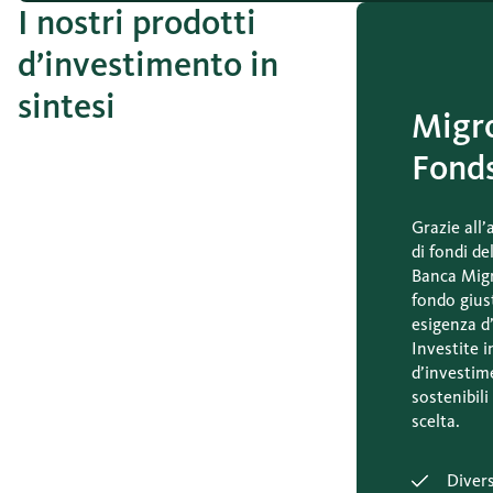
I nostri prodotti
d’investimento in
sintesi
Migr
Fond
Grazie al
di fondi de
Banca Migr
fondo gius
esigenza d
Investite i
d’investime
sostenibili 
scelta.
Divers