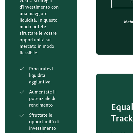
vostra strategia
m
d’investimento con
una maggiore
liquidità. In questo
Mehr
modo potete
sfruttare le vostre
opportunità sul
mercato in modo
flessibile.
Procuratevi
liquidità
aggiuntiva
Aumentate il
potenziale di
Equal
rendimento
Sfruttate le
Track
opportunità di
investimento