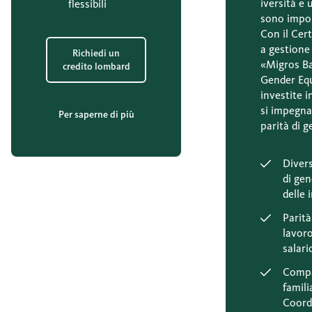
iversità e
flessibili
sono impor
Con il Cert
a gestione 
Richiedi un
«Migros Ba
credito lombard
Gender Equ
investite 
si impegna
Per saperne di più
parità di g
Divers
di gen
delle 
Parità
lavoro
salari
Compa
famili
Coordi