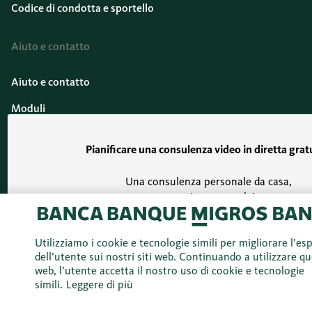
Codice di condotta e sportello
Aiuto e contatto
Aiuto e contatto
Moduli
Sicurezza
Pianificare una consulenza video in diretta grat
Agenzie
Una consulenza personale da casa,
Retrocessioni sui Migros Bank Fonds
come in succursale!
Guida
Fissare un appuntamento
Utilizziamo i cookie e tecnologie simili per migliorare l’es
dell’utente sui nostri siti web. Continuando a utilizzare qu
Valutazione del mercato
web, l’utente accetta il nostro uso di cookie e tecnologie
simili.
Leggere di più
Investimenti