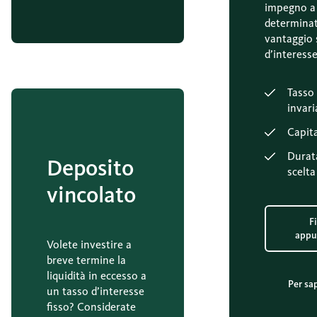
impegno a
determina
vantaggio 
d’interesse
Tasso 
invari
Capita
Durata
Deposito
scelta
vincolato
F
appu
Volete investire a
breve termine la
liquidità in eccesso a
Per sa
un tasso d’interesse
fisso? Considerate