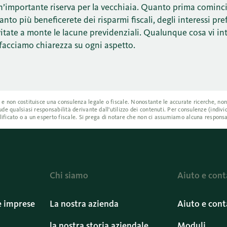
un’importante riserva per la vecchiaia. Quanto prima cominci
anto più beneficerete dei risparmi fiscali, degli interessi pre
Evitate a monte le lacune previdenziali. Qualunque cosa vi int
facciamo chiarezza su ogni aspetto.
a e non costituisce una consulenza legale o fiscale. Nonostante le accurate ricerche, n
ude qualsiasi responsabilità derivante dall'utilizzo dei contenuti. Per consulenze (indiv
ualificato o a un esperto fiscale. Si prega di notare che non ci assumiamo alcuna responsa
Chi siamo
Aiuto e cont
e imprese
La nostra azienda
Aiuto e cont
la nostra storia aziendale
Moduli