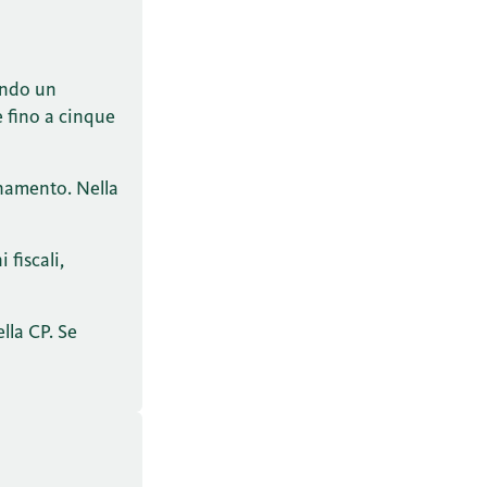
endo un
e fino a cinque
inamento. Nella
 fiscali,
lla CP. Se