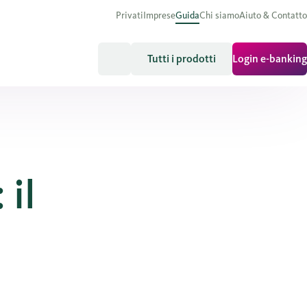
Privati
Imprese
Guida
Chi siamo
Aiuto & Contatto
Tutti i prodotti
Login e-banking
 il