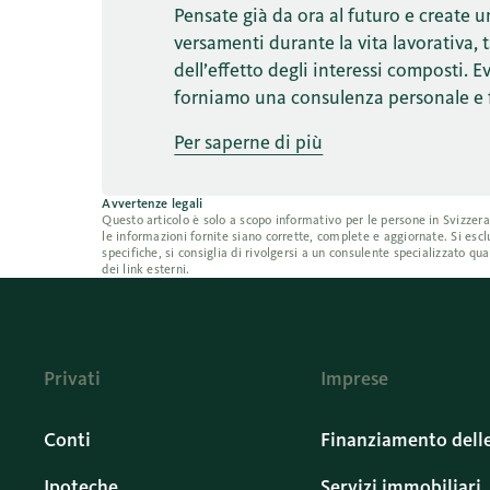
Pensate già da ora al futuro e create 
versamenti durante la vita lavorativa, t
dell’effetto degli interessi composti. 
forniamo una consulenza personale e 
Per saperne di più
Avvertenze legali
Questo articolo è solo a scopo informativo per le persone in Svizzer
le informazioni fornite siano corrette, complete e aggiornate. Si escl
specifiche, si consiglia di rivolgersi a un consulente specializzato q
dei link esterni.
Privati
Imprese
Conti
Finanziamento dell
Ipoteche
Servizi immobiliari