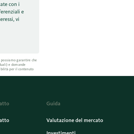
ate con i
ferenziali e
eressi, vi
on possiamo garantire che
iduali) e domande
bilità per il contenuto
atto
Guida
atto
Valutazione del mercato
Investimenti