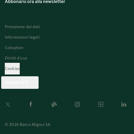
Abbonarsi ora alla newsletter
Protezione dei dati
Informazioni legali
Colophon
Diritti d’uso
Cookies
Italiano (IT)
Twitter
Facebook
Blog
Instagram
Youtube
Linkedi
© 2026 Banca Migros SA