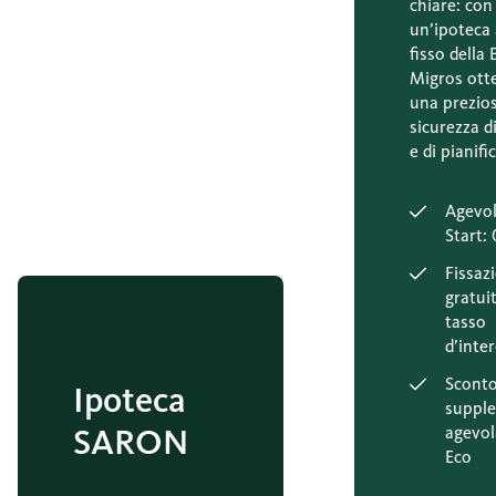
chiare: con
un’ipoteca 
fisso della
Migros ott
una prezio
sicurezza di
e di pianifi
Agevol
Start:
Fissaz
gratui
tasso
d’inte
Scont
Ipoteca
suppl
SARON
agevol
Eco