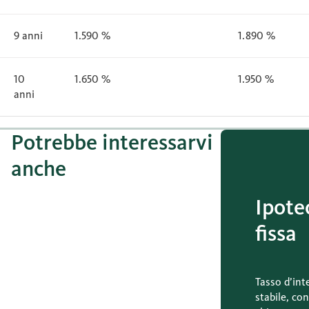
9 anni
1.590 %
1.890 %
10
1.650 %
1.950 %
anni
Potrebbe interessarvi
anche
Ipote
fissa
Tasso d’int
stabile, con