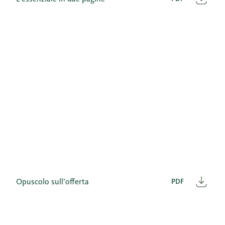
Scar
Opuscolo sull’offerta
PDF
Scar