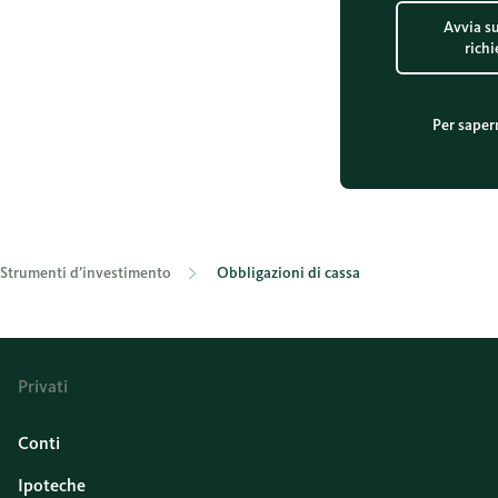
Avvia su
richi
Per saper
Strumenti d’investimento
Obbligazioni di cassa
Privati
Conti
Ipoteche