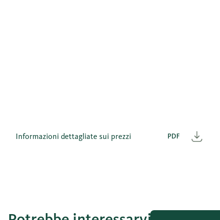
Informazioni dettagliate sui prezzi
PDF
Scar
Potrebbe interessarvi