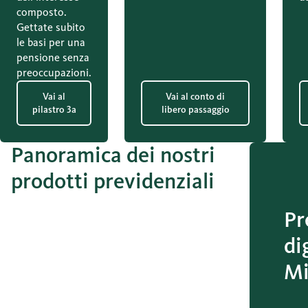
composto.
Gettate subito
le basi per una
pensione senza
preoccupazioni.
Vai al
Vai al conto di
pilastro 3a
libero passaggio
Panoramica dei nostri
prodotti previdenziali
Pr
di
Mi