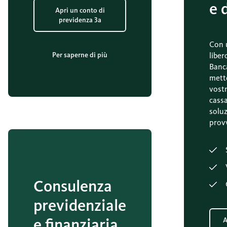
e 
Apri un conto di
previdenza 3a
Con 
Per saperne di più
liber
Banc
mette
vostr
cass
solu
provv
Consulenza
previdenziale
e finanziaria
A