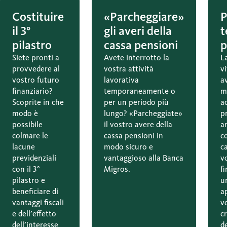
Costituire
«Parcheggiare»
P
il 3°
gli averi della
t
pilastro
cassa pensioni
p
Siete pronti a
Avete interrotto la
L
provvedere al
vostra attività
v
vostro futuro
lavorativa
a
finanziario?
temporaneamente o
m
Scoprite in che
per un periodo più
a
modo è
lungo? «Parcheggiate»
p
possibile
il vostro avere della
a
colmare le
cassa pensioni in
c
lacune
modo sicuro e
c
previdenziali
vantaggioso alla Banca
vo
con il 3°
Migros.
f
pilastro e
u
beneficiare di
a
vantaggi fiscali
v
e dell’effetto
c
dell’interesse
d