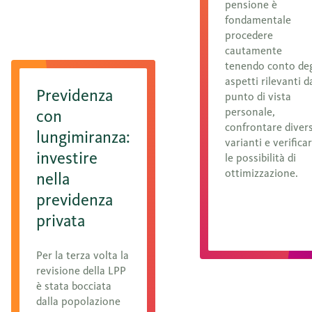
pensione è
fondamentale
procedere
cautamente
tenendo conto deg
aspetti rilevanti d
Previdenza
punto di vista
personale,
con
confrontare diver
lungimiranza:
varianti e verifica
investire
le possibilità di
ottimizzazione.
nella
previdenza
privata
Ulteriori
Per la terza volta la
informazioni
revisione della LPP
è stata bocciata
dalla popolazione