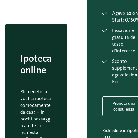
Agevolazio
Start: 0,150
Fissazione
gratuita del
tasso
d’interesse
Ipoteca
Sconto
online
supplement
agevolazion
Eco
Richiedete la
vostra ipoteca
Prenota una
comodamente
consulenza
da casa – in
pochi passaggi
tramite la
Richiedere un’ipot
richiesta
fissa