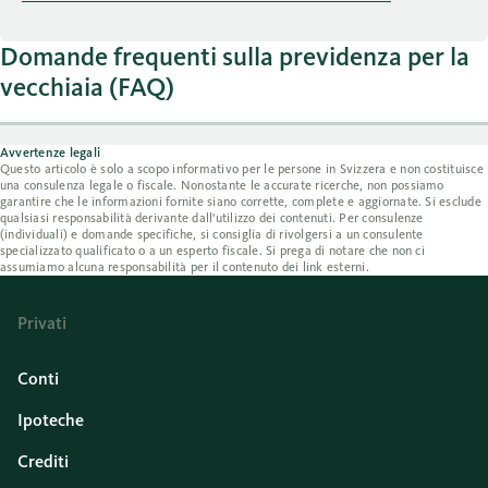
Domande frequenti sulla previdenza per la
vecchiaia (FAQ)
Avvertenze legali
Questo articolo è solo a scopo informativo per le persone in Svizzera e non costituisce
una consulenza legale o fiscale. Nonostante le accurate ricerche, non possiamo
garantire che le informazioni fornite siano corrette, complete e aggiornate. Si esclude
qualsiasi responsabilità derivante dall'utilizzo dei contenuti. Per consulenze
(individuali) e domande specifiche, si consiglia di rivolgersi a un consulente
specializzato qualificato o a un esperto fiscale. Si prega di notare che non ci
assumiamo alcuna responsabilità per il contenuto dei link esterni.
Privati
Conti
Ipoteche
Crediti