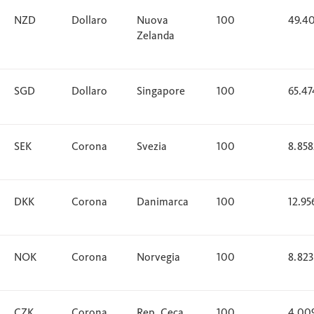
NZD
Dollaro
Nuova
100
49.4
Zelanda
SGD
Dollaro
Singapore
100
65.47
SEK
Corona
Svezia
100
8.858
DKK
Corona
Danimarca
100
12.95
NOK
Corona
Norvegia
100
8.82
CZK
Corona
Rep. Ceca
100
4.00