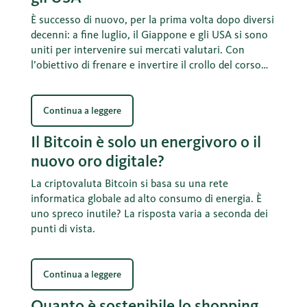
È successo di nuovo, per la prima volta dopo diversi
decenni: a fine luglio, il Giappone e gli USA si sono
uniti per intervenire sui mercati valutari. Con
l’obiettivo di frenare e invertire il crollo del corso
dello yen. La misura adottata è anche nell’interesse
degli USA stessi. E se ne possono trarre anche degli
insegnamenti per la Svizzera.
Continua a leggere
Il Bitcoin è solo un energivoro o il
nuovo oro digitale?
La criptovaluta Bitcoin si basa su una rete
informatica globale ad alto consumo di energia. È
uno spreco inutile? La risposta varia a seconda dei
punti di vista.
Continua a leggere
Quanto è sostenibile lo shopping