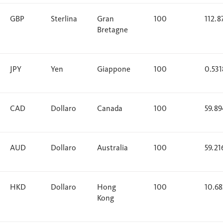
GBP
Sterlina
Gran
100
112.8
Bretagne
JPY
Yen
Giappone
100
0.531
CAD
Dollaro
Canada
100
59.89
AUD
Dollaro
Australia
100
59.21
HKD
Dollaro
Hong
100
10.6
Kong