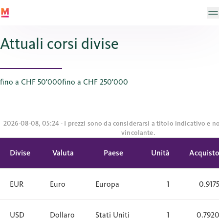
Attuali corsi divise
fino a CHF 50'000
fino a CHF 250'000
2026-08-08, 05:24 - I prezzi sono da considerarsi a titolo indicativo e 
vincolante.
Divise
Valuta
Paese
Unità
Acquist
EUR
Euro
Europa
1
0.917
USD
Dollaro
Stati Uniti
1
0.792