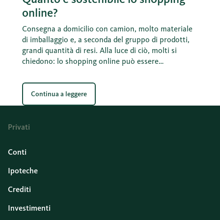
online?
Consegna a domicilio con camion, molto materiale
di imballaggio e, a seconda del gruppo di prodotti,
grandi quantità di resi. Alla luce di ciò, molti si
chiedono: lo shopping online può essere
sostenibile? I calcoli lo dimostrano: l’impronta di
carbonio dello shopping online è spesso migliore di
quella di un viaggio nei negozi.
Continua a leggere
Privati
Conti
Ipoteche
Crediti
Investimenti