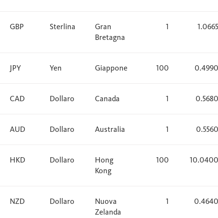
GBP
Sterlina
Gran
1
1.066
Bretagna
JPY
Yen
Giappone
100
0.499
CAD
Dollaro
Canada
1
0.568
AUD
Dollaro
Australia
1
0.556
HKD
Dollaro
Hong
100
10.040
Kong
NZD
Dollaro
Nuova
1
0.464
Zelanda