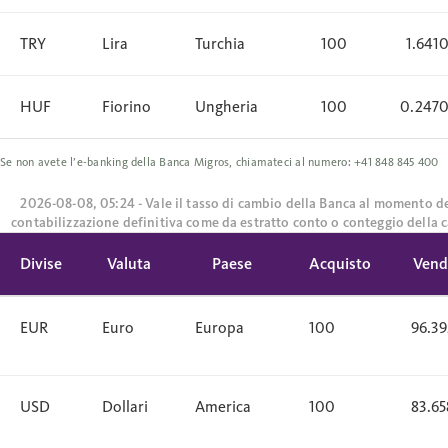
TRY
Lira
Turchia
100
1.641
HUF
Fiorino
Ungheria
100
0.247
Se non avete l’e-banking della Banca Migros, chiamateci al numero: +41 848 845 400
2026-08-08, 05:24 - Vale il tasso di cambio della Banca al momento de
contabilizzazione definitiva come da estratto conto o conteggio della c
Divise
Valuta
Paese
Acquisto
Vend
EUR
Euro
Europa
100
96.39
USD
Dollari
America
100
83.65