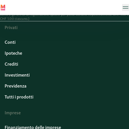
*estratto conto e avviso di registrazione in formato digitale sono gratuiti. Gli estratti
conto e gli avvisi di registrazione spediti per posta costano rispettivamente CHF 1.50 e
CHF 1.00 ciascuno.)
Privati
Conti
Ipoteche
Crediti
Investimenti
Previdenza
Tutti i prodotti
Imprese
Finanziamento delle imprese