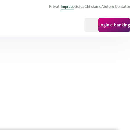
Privati
Imprese
Guida
Chi siamo
Aiuto & Contatto
Login e-banking