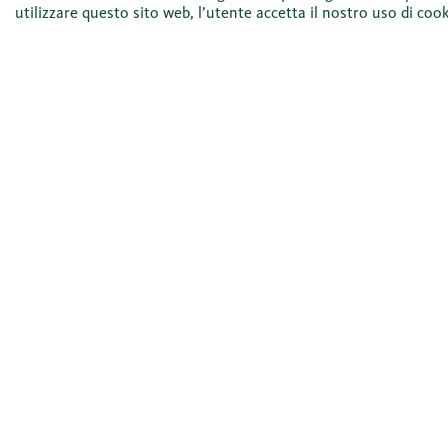
utilizzare questo sito web, l’utente accetta il nostro uso di cook
Temi d’attualità per voi
Privati
Imprese
Conti
Finanziamento dell
Ipoteche
Servizi immobiliari
Crediti
Conti e carte
Investimenti