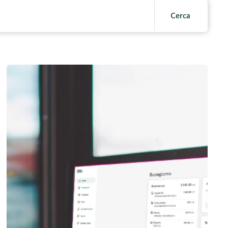
Cerca
à
Informazioni sul login all’e-banking