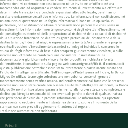
informazioni ivi contenute non costituiscono né un invito né un’offerta né una
raccomandazione ad acquistare o vendere strumenti di investimento o a effettuare
determinate transazioni o a concludere qualsiasi altro atto legale, bensì hanno
carattere unicamente descrittivo e informativo. Le informazioni non costituiscono né
un annuncio di quotazione né un foglio informativo di base né un opuscolo. In
particolare, non costituiscono alcuna raccomandazione personale o consulenza in
investimenti. Le informazioni non tengono conto né degli obiettivi d’investimento né
del portafoglio esistente né della propensione al rischio né della capacità di rischio né
della situazione finanziaria né di altre esigenze particolari del destinatario o della
destinataria. La/Il destinataria/o è espressamente invitata/o a prendere le proprie
eventuali decisioni d’investimento basandosi su indagini individuali, compreso lo
studio dei fogli informativi di base e dei prospetti giuridicamente vincolanti, o sulle
informazioni ottenute nell’ambito di una consulenza in investimenti. La
documentazione giuridicamente vincolante dei prodotti, se richiesta e fornita
dall’emittente, è consultabile sulla pagina web bancamigros.ch/fib-it. Il contenuto di
questa pubblicazione potrebbe essere stato interamente o parzialmente creato con
l’aiuto dell’intelligenza artificiale. Nell’impiego dell’intelligenza artificiale, la Banca
Migros SA utilizza tecnologie selezionate e non pubblica contenuti generati
meccanicamente senza verifica umana. Indipendentemente dal fatto che le presenti
informazioni siano state create con o senza l’aiuto dell’intelligenza artificiale, la Banca
Migros SA non fornisce alcuna garanzia in merito alla loro esattezza o completezza e
declina qualsivoglia responsabilità per eventuali perdite o danni di qualsiasi natura
che potrebbero derivare dalle presenti informazioni. Le informazioni qui riportate
rappresentano esclusivamente un’istantanea della situazione al momento della
stampa; non sono previsti aggiornamenti automatici regolari.
Traduzione automatica non rielaborata
Privati