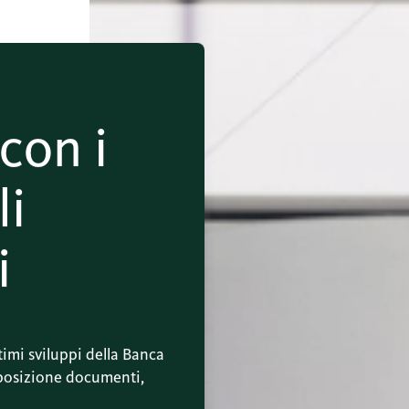
con i
li
i
ltimi sviluppi della Banca
sposizione documenti,