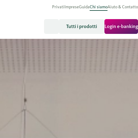
Privati
Imprese
Guida
Chi siamo
Aiuto & Contatto
Tutti i prodotti
Login e-banking