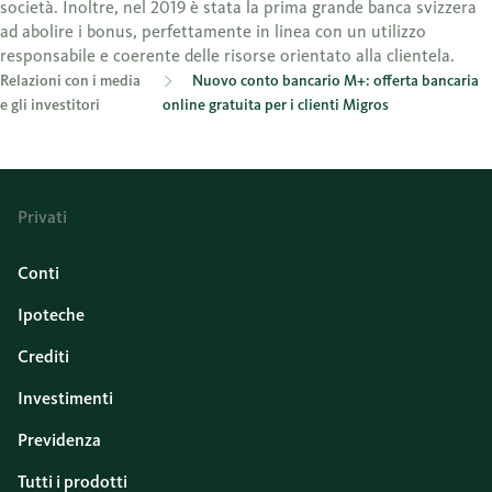
società. Inoltre, nel 2019 è stata la prima grande banca svizzera
ad abolire i bonus, perfettamente in linea con un utilizzo
responsabile e coerente delle risorse orientato alla clientela.
Relazioni con i media
Nuovo conto bancario M+: offerta bancaria
e gli investitori
online gratuita per i clienti Migros
Privati
Conti
Ipoteche
Crediti
Investimenti
Previdenza
Tutti i prodotti