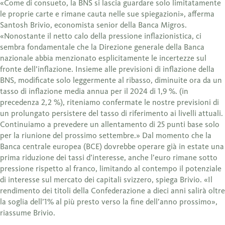
«Come di consueto, la BNS si lascia guardare solo limitatamente
le proprie carte e rimane cauta nelle sue spiegazioni», afferma
Santosh Brivio, economista senior della Banca Migros.
«Nonostante il netto calo della pressione inflazionistica, ci
sembra fondamentale che la Direzione generale della Banca
nazionale abbia menzionato esplicitamente le incertezze sul
fronte dell’inflazione. Insieme alle previsioni di inflazione della
BNS, modificate solo leggermente al ribasso, diminuite ora da un
tasso di inflazione media annua per il 2024 di 1,9 %. (in
precedenza 2,2 %), riteniamo confermate le nostre previsioni di
un prolungato persistere del tasso di riferimento ai livelli attuali.
Continuiamo a prevedere un allentamento di 25 punti base solo
per la riunione del prossimo settembre.» Dal momento che la
Banca centrale europea (BCE) dovrebbe operare già in estate una
prima riduzione dei tassi d’interesse, anche l’euro rimane sotto
pressione rispetto al franco, limitando al contempo il potenziale
di interesse sul mercato dei capitali svizzero, spiega Brivio. «Il
rendimento dei titoli della Confederazione a dieci anni salirà oltre
la soglia dell’1% al più presto verso la fine dell’anno prossimo»,
riassume Brivio.