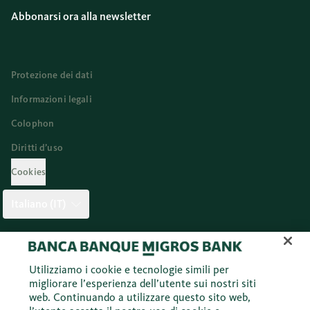
Abbonarsi ora alla newsletter
Protezione dei dati
Informazioni legali
Colophon
Diritti d’uso
Cookies
Italiano (IT)
Twitter
Facebook
Blog
Instagram
Youtube
Linkedi
Utilizziamo i cookie e tecnologie simili per
migliorare l’esperienza dell’utente sui nostri siti
web. Continuando a utilizzare questo sito web,
© 2026 Banca Migros SA