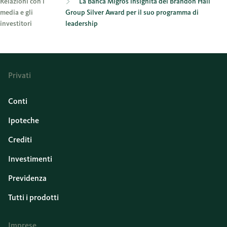
Relazioni con i
La Banca Migros insignita del Brandon Hall
media e gli
Group Silver Award per il suo programma di
investitori
leadership
Privati
Conti
Ipoteche
Crediti
Investimenti
Previdenza
Tutti i prodotti
Imprese