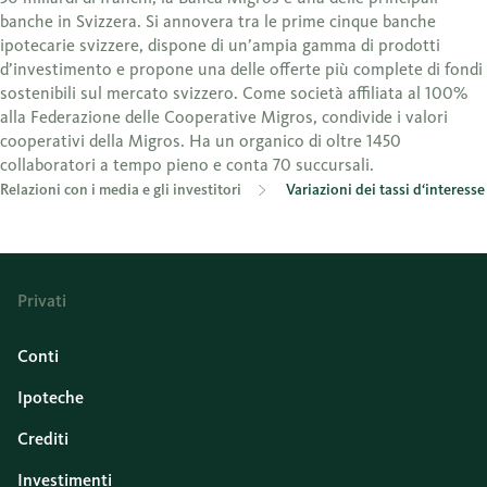
banche in Svizzera. Si annovera tra le prime cinque banche
ipotecarie svizzere, dispone di un’ampia gamma di prodotti
d’investimento e propone una delle offerte più complete di fondi
sostenibili sul mercato svizzero. Come società affiliata al 100%
alla Federazione delle Cooperative Migros, condivide i valori
cooperativi della Migros. Ha un organico di oltre 1450
collaboratori a tempo pieno e conta 70 succursali.
Relazioni con i media e gli investitori
Variazioni dei tassi d‘interesse
Privati
Conti
Ipoteche
Crediti
Investimenti