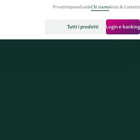
Privati
Imprese
Guida
Chi siamo
Aiuto & Contatto
Tutti i prodotti
Login e-banking