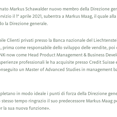
inato Markus Schawalder nuovo membro della Direzione gene
rvizio il 1° aprile 2021, subentra a Markus Maag, il quale all
do la Direzione generale.
e Clienti privati presso la Banca nazionale del Liechtenstei
a, prima come responsabile dello sviluppo delle vendite, poi
o BANK-now come Head Product Management & Business Devel
sperienze professionali le ha acquisite presso Credit Suiss
nseguito un Master of Advanced Studies in management ban
etano in modo ideale i punti di forza della Direzione gene
stesso tempo ringrazio il suo predecessore Markus Maag per
er la sua nuova funzione».