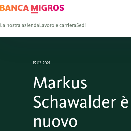
La nostra azienda
Lavoro e carriera
Sedi
15.02.2021
Markus
Schawalder è 
nuovo