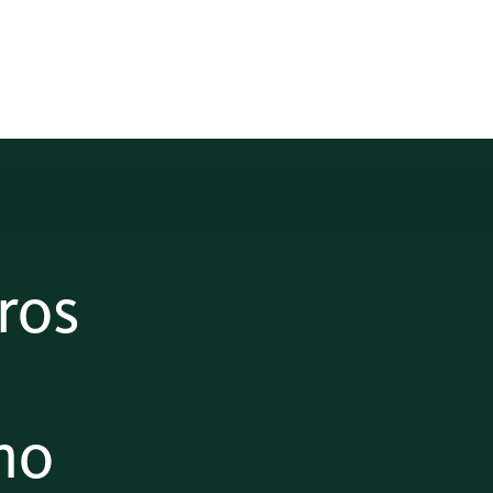
ros
ino