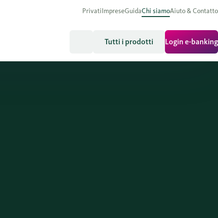
Privati
Imprese
Guida
Chi siamo
Aiuto & Contatto
Tutti i prodotti
Login e-banking