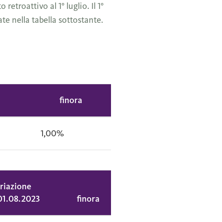
troattivo al 1° luglio. Il 1°
te nella tabella sottostante.
finora
1,00%
riazione
’01.08.2023
finora