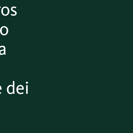
ros
to
ca
 dei