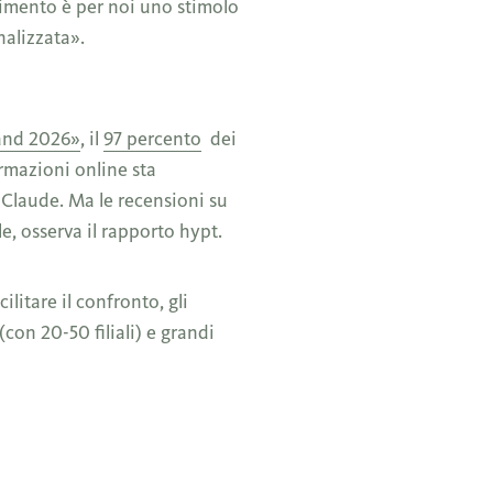
oscimento è per noi uno stimolo
nalizzata».
and 2026»
, il
97 percento
dei
ormazioni online sta
 Claude. Ma le recensioni su
le, osserva il rapporto hypt.
ilitare il confronto, gli
(con 20-50 filiali) e grandi