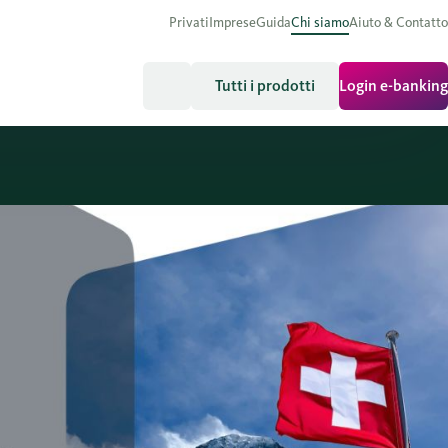
Privati
Imprese
Guida
Chi siamo
Aiuto & Contatto
Tutti i prodotti
Login e-banking