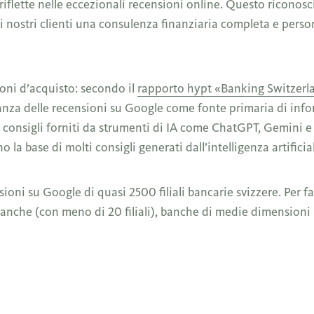
a si riflette nelle eccezionali recensioni online. Questo ricon
ai nostri clienti una consulenza finanziaria completa e perso
ioni d’acquisto: secondo il
rapporto hypt «Banking Switzerl
rtanza delle recensioni su Google come fonte primaria di inf
 consigli forniti da strumenti di IA come ChatGPT, Gemini e
a base di molti consigli generati dall’intelligenza artificia
ioni su Google di quasi 2500 filiali bancarie svizzere. Per fac
e banche (con meno di 20 filiali), banche di medie dimensioni 