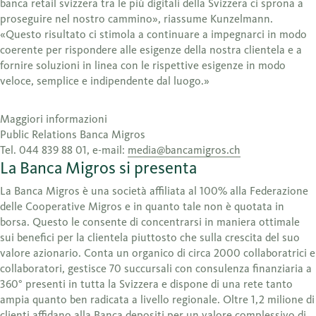
banca retail svizzera tra le più digitali della Svizzera ci sprona a
proseguire nel nostro cammino», riassume Kunzelmann.
«Questo risultato ci stimola a continuare a impegnarci in modo
coerente per rispondere alle esigenze della nostra clientela e a
fornire soluzioni in linea con le rispettive esigenze in modo
veloce, semplice e indipendente dal luogo.»
Maggiori informazioni
Public Relations Banca Migros
Tel. 044 839 88 01, e-mail:
media@bancamigros.ch
La Banca Migros si presenta
La Banca Migros è una società affiliata al 100% alla Federazione
delle Cooperative Migros e in quanto tale non è quotata in
borsa. Questo le consente di concentrarsi in maniera ottimale
sui benefici per la clientela piuttosto che sulla crescita del suo
valore azionario. Conta un organico di circa 2000 collaboratrici e
collaboratori, gestisce 70 succursali con consulenza finanziaria a
360° presenti in tutta la Svizzera e dispone di una rete tanto
ampia quanto ben radicata a livello regionale. Oltre 1,2 milione di
clienti affidano alla Banca depositi per un valore complessivo di