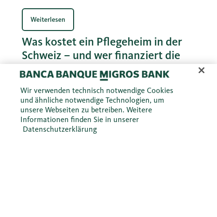
Interneteinkäufen ist oft besser, als wenn man
selber zum Einkaufen fährt.
Weiterlesen
Was kostet ein Pflegeheim in der
Schweiz – und wer finanziert die
Pflegekosten im Alter?
Pflege im Alter ist teuer. In der Schweiz können
Wir verwenden technisch notwendige Cookies
Pflegekosten schnell mehrere 1000 Franken pro
und ähnliche notwendige Technologien, um
Monat betragen. Erfahren Sie, was ein Pflegeheim in
unsere Webseiten zu betreiben. Weitere
der Schweiz kostet, wer zahlt und was Sie bei der
Informationen finden Sie in unserer
Finanzierung der Pflegekosten im Alter vorsorgen
Datenschutzerklärung
können.
Weiterlesen
Unser Unternehmen
Media & Investor Relations
Privatpersonen