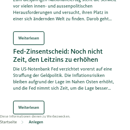
vor vielen innen- und aussenpolitischen
Herausforderungen und versucht, ihren Platz in
einer sich ändernden Welt zu finden. Darob geht
zuweilen die Erstklassigkeit vergessen, welche unser
Land in vielen Bereichen auszeichnet. Ein stärkeres
Bewusstsein darüber ist für eine erfolgreiche
Weiterlesen
Zukunftsgestaltung aber hilfreich.
Fed-Zinsentscheid: Noch nicht
Zeit, den Leitzins zu erhöhen
Die US-Notenbank Fed verzichtet vorerst auf eine
Straffung der Geldpolitik. Die Inflationsrisiken
bleiben aufgrund der Lage im Nahen Osten erhöht,
und die Fed nimmt sich Zeit, um die Lage besser
einschätzen zu können. Wir rechnen mit einer
Zinserhöhung im Herbst.
Weiterlesen
Diese Informationen dienen zu Werbezwecken.
Startseite
Anlegen