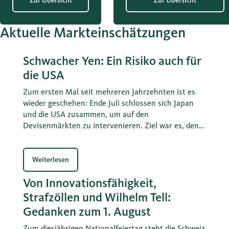
Zur Übersicht
Zur Übersicht
Aktuelle Markteinschätzungen
Schwacher Yen: Ein Risiko auch für
die USA
Zum ersten Mal seit mehreren Jahrzehnten ist es
wieder geschehen: Ende Juli schlossen sich Japan
und die USA zusammen, um auf den
Devisenmärkten zu intervenieren. Ziel war es, den
Kursverfall des Yens zu bremsen und umzukehren.
Diese Massnahme lag auch im Eigeninteresse des
US-Finanzministeriums von Scott Bessent. Daraus
Weiterlesen
können auch Lehren für die Schweiz gezogen
Von Innovationsfähigkeit,
werden.
Strafzöllen und Wilhelm Tell:
Gedanken zum 1. August
Zum diesjährigen Nationalfeiertag steht die Schweiz