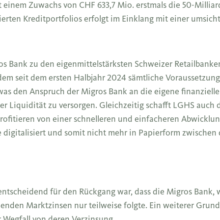
 einem Zuwachs von CHF 633,7 Mio. erstmals die 50-Millia
ierten Kreditportfolios erfolgt im Einklang mit einer umsich
s Bank zu den eigenmittelstärksten Schweizer Retailbanken.
udem seit dem ersten Halbjahr 2024 sämtliche Voraussetzun
 was den Anspruch der Migros Bank an die eigene finanzielle
 Liquidität zu versorgen. Gleichzeitig schafft LGHS auch di
ofitieren von einer schnelleren und einfacheren Abwicklu
digitalisiert und somit nicht mehr in Papierform zwischen 
ntscheidend für den Rückgang war, dass die Migros Bank, w
nden Marktzinsen nur teilweise folgte. Ein weiterer Grund
 Wegfall von deren Verzinsung.