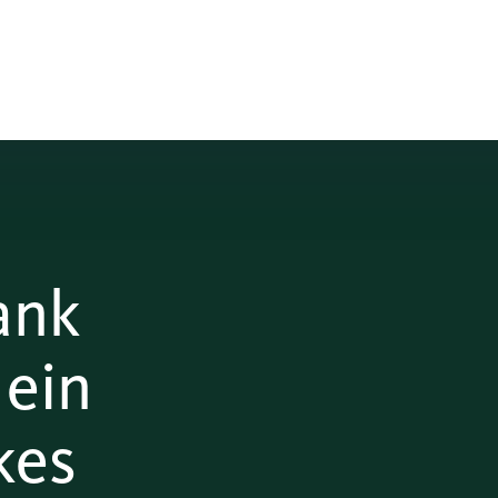
ank
 ein
kes