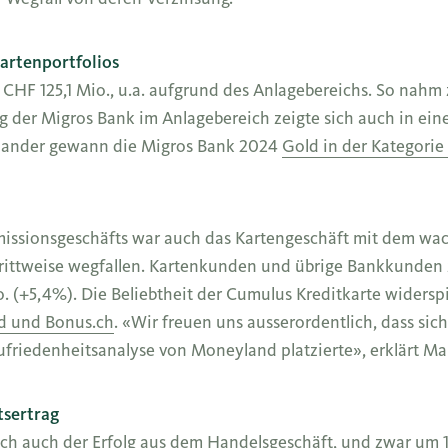
artenportfolios
CHF 125,1 Mio., u.a. aufgrund des Anlagebereichs. So nahm 
g der Migros Bank im Anlagebereich zeigte sich auch in ei
nander gewann die Migros Bank 2024
Gold in der Kategorie
mmissionsgeschäfts war auch das Kartengeschäft mit dem w
chrittweise wegfallen. Kartenkunden und übrige Bankkunde
 (+5,4%). Die Beliebtheit der Cumulus Kreditkarte widerspi
d und Bonus.ch
. «Wir freuen uns ausserordentlich, dass sic
friedenheitsanalyse von Moneyland platzierte», erklärt M
tsertrag
h auch der Erfolg aus dem Handelsgeschäft, und zwar um 1