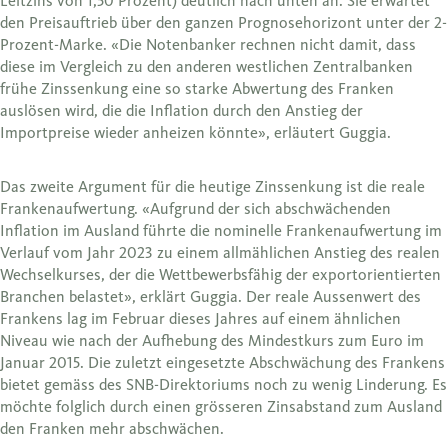
Leitzins von 1,50 Prozent) deutlich nach unten an. Sie erwartet
den Preisauftrieb über den ganzen Prognosehorizont unter der 2-
Prozent-Marke. «Die Notenbanker rechnen nicht damit, dass
diese im Vergleich zu den anderen westlichen Zentralbanken
frühe Zinssenkung eine so starke Abwertung des Franken
auslösen wird, die die Inflation durch den Anstieg der
Importpreise wieder anheizen könnte», erläutert Guggia.
Das zweite Argument für die heutige Zinssenkung ist die reale
Frankenaufwertung. «Aufgrund der sich abschwächenden
Inflation im Ausland führte die nominelle Frankenaufwertung im
Verlauf vom Jahr 2023 zu einem allmählichen Anstieg des realen
Wechselkurses, der die Wettbewerbsfähig der exportorientierten
Branchen belastet», erklärt Guggia. Der reale Aussenwert des
Frankens lag im Februar dieses Jahres auf einem ähnlichen
Niveau wie nach der Aufhebung des Mindestkurs zum Euro im
Januar 2015. Die zuletzt eingesetzte Abschwächung des Frankens
bietet gemäss des SNB-Direktoriums noch zu wenig Linderung. Es
möchte folglich durch einen grösseren Zinsabstand zum Ausland
den Franken mehr abschwächen.