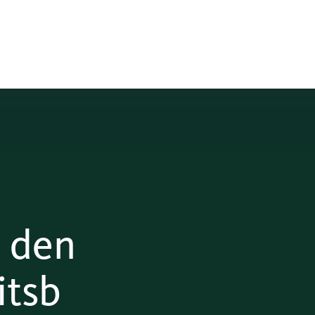
t den
itsb