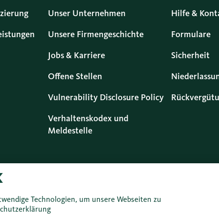
zierung
Unser Unternehmen
Hilfe & Kont
eistungen
Unsere Firmengeschichte
Formulare
Jobs & Karriere
Sicherheit
Offene Stellen
Niederlassu
Vulnerability Disclosure Policy
Rückvergütu
Verhaltenskodex und
Meldestelle
twendige Technologien, um unsere Webseiten zu
chutzerklärung
Datenschutz
Rechtliche Infos
Impressum
Nutzungsr