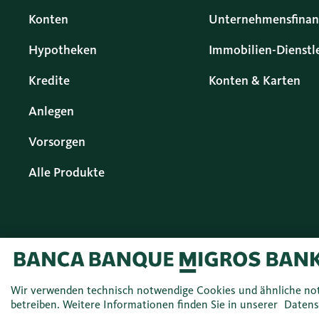
Konten
Unternehmensfinan
Hypotheken
Immobilien-Dienstl
Kredite
Konten & Karten
Anlegen
Vorsorgen
Alle Produkte
Wir verwenden technisch notwendige Cookies und ähnliche no
betreiben. Weitere Informationen finden Sie in unserer
Datens
Deutsch (DE)
© 2026 Migros Bank AG