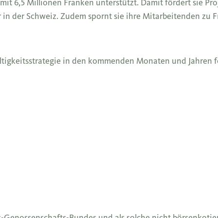
it 6,5 Millionen Franken unterstützt. Damit fördert sie Pro
 in der Schweiz. Zudem spornt sie ihre Mitarbeitenden zu F
altigkeitsstrategie in den kommenden Monaten und Jahren f
s-Genossenschafts-Bundes und als solche nicht börsenkotier