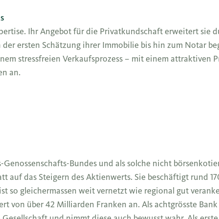
s
rtise. Ihr Angebot für die Privatkundschaft erweitert sie 
r ersten Schätzung ihrer Immobilie bis hin zum Notar begle
m stressfreien Verkaufsprozess – mit einem attraktiven Pr
en an.
s-Genossenschafts-Bundes und als solche nicht börsenkotier
tt auf das Steigern des Aktienwerts. Sie beschäftigt rund 
 ist so gleichermassen weit vernetzt wie regional gut verank
von über 42 Milliarden Franken an. Als achtgrösste Bank i
Gesellschaft und nimmt diese auch bewusst wahr. Als erste