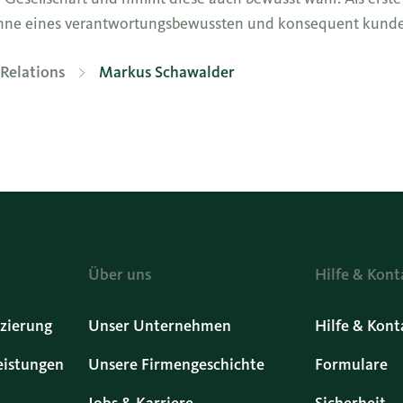
 Sinne eines verantwortungsbewussten und konsequent kund
Relations
Markus Schawalder
Über uns
Hilfe & Kont
zierung
Unser Unternehmen
Hilfe & Kont
eistungen
Unsere Firmengeschichte
Formulare
Jobs & Karriere
Sicherheit