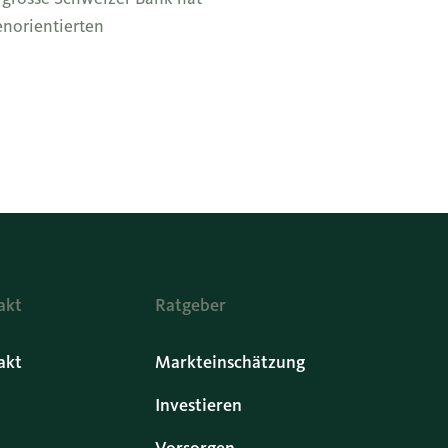
enorientierten
akt
Ratgeber
akt
Markteinschätzung
Investieren
Vorsorgen