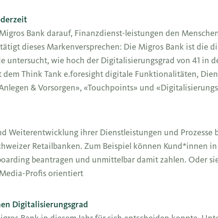
derzeit
 Migros Bank darauf, Finanzdienst-leistungen den Mensche
tätigt dieses Markenversprechen: Die Migros Bank ist die di
untersucht, wie hoch der Digitalisierungsgrad von 41 in d
t dem Think Tank e.foresight digitale Funktionalitäten, Die
nlegen & Vorsorgen», «Touchpoints» und «Digitalisierungsgr
nd Weiterentwicklung ihrer Dienstleistungen und Prozesse b
hweizer Retailbanken. Zum Beispiel können Kund*innen in
Onboarding beantragen und unmittelbar damit zahlen. Oder 
Media-Profis orientiert
en Digitalisierungsgrad
Migros Bank in diesem Jahr für sich entscheiden konnte. U