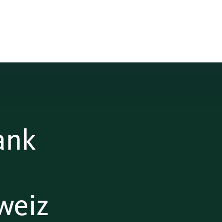
ank
weiz