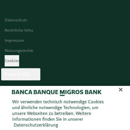
Datenschutz
Rechtliche Infos
Impressum
Nutzungsrechte
Cookies
Deutsch (DE)
Twitter
Facebook
Blog
Instagram
Youtube
Linkedi
Wir verwenden technisch notwendige Cookies
und ähnliche notwendige Technologien, um
unsere Webseiten zu betreiben. Weitere
© 2026 Migros Bank AG
Informationen finden Sie in unserer
Datenschutzerklärung