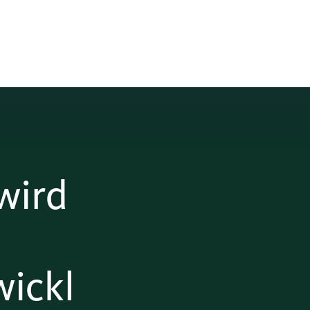
wird
ickl