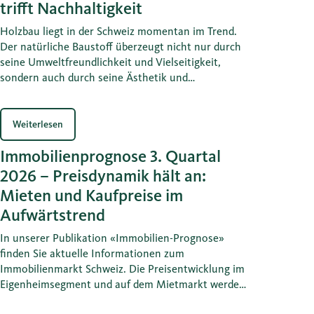
trifft Nachhaltigkeit
Holzbau liegt in der Schweiz momentan im Trend.
Der natürliche Baustoff überzeugt nicht nur durch
seine Umweltfreundlichkeit und Vielseitigkeit,
sondern auch durch seine Ästhetik und
Wirtschaftlichkeit. Ob für Tragwerke, Fassaden oder
den Innenausbau, Holz ist aus der modernen
Architektur nicht mehr wegzudenken. Immer mehr
Weiterlesen
Bauprojekte setzen auf diesen nachwachsenden
Immobilienprognose 3. Quartal
Rohstoff und zeigen, dass Tradition und Innovation
Hand in Hand gehen können.
2026 – Preisdynamik hält an:
Mieten und Kaufpreise im
Aufwärtstrend
In unserer Publikation «Immobilien-Prognose»
finden Sie aktuelle Informationen zum
Immobilienmarkt Schweiz. Die Preisentwicklung im
Eigenheimsegment und auf dem Mietmarkt werden
vertieft behandelt sowie deren Treiber erläutert.