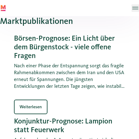
Marktpublikationen
Börsen-Prognose: Ein Licht über
dem Bürgenstock - viele offene
Fragen
Nach einer Phase der Entspannung sorgt das fragile
Rahmenabkommen zwischen dem Iran und den USA
erneut für Spannungen. Die jüngsten
Entwicklungen der letzten Tage zeigen, wie instabil
die Lage im Nahen Osten bleibt. Gleichzeitig
belasten steigende Inflationsraten in den USA und
Europa die Märkte und verstärken die Unsicherheit.
Weiterlesen
Erfahren Sie in unserer aktuellen Börsen-Prognose,
Konjunktur-Prognose: Lampion
wie diese Entwicklungen die Finanzwelt verändern
und welche Strategien Anlegerinnen und Anleger
statt Feuerwerk
jetzt verfolgen sollten.