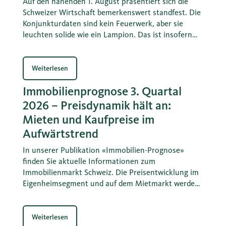
Auf den nahenden 1. August präsentiert sich die
Schweizer Wirtschaft bemerkenswert standfest. Die
Konjunkturdaten sind kein Feuerwerk, aber sie
leuchten solide wie ein Lampion. Das ist insofern
erstaunlich, weil der internationale Gegenwind
deutlich spürbar bleibt. Die Schwäche wichtiger
Handelspartner belastet, höhere Energiepreise
Weiterlesen
wirken wie eine schleichende Bremse, und der
Immobilienprognose 3. Quartal
starke Franken setzt die Wettbewerbsfähigkeit
unter Druck. Wie sich diese Gemengelage auf die
2026 – Preisdynamik hält an:
weiteren Wachstumsperspektiven auswirkt und was
Mieten und Kaufpreise im
dies für die Geldpolitik sowie für Kapital und
Aufwärtstrend
Devisenmärkte bedeutet, erfahren Sie in den
neuesten Konjunkturprognosen der Migros Bank.
In unserer Publikation «Immobilien-Prognose»
finden Sie aktuelle Informationen zum
Immobilienmarkt Schweiz. Die Preisentwicklung im
Eigenheimsegment und auf dem Mietmarkt werden
vertieft behandelt sowie deren Treiber erläutert.
Weiterlesen