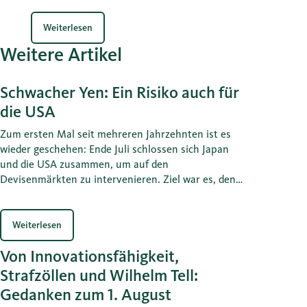
Weiterlesen
Weitere Artikel
Schwacher Yen: Ein Risiko auch für
die USA
Zum ersten Mal seit mehreren Jahrzehnten ist es
wieder geschehen: Ende Juli schlossen sich Japan
und die USA zusammen, um auf den
Devisenmärkten zu intervenieren. Ziel war es, den
Kursverfall des Yens zu bremsen und umzukehren.
Diese Massnahme lag auch im Eigeninteresse des
US-Finanzministeriums von Scott Bessent. Daraus
Weiterlesen
können auch Lehren für die Schweiz gezogen
Von Innovationsfähigkeit,
werden.
Strafzöllen und Wilhelm Tell:
Gedanken zum 1. August