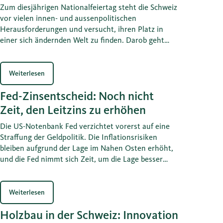
Zum diesjährigen Nationalfeiertag steht die Schweiz
vor vielen innen- und aussenpolitischen
Herausforderungen und versucht, ihren Platz in
einer sich ändernden Welt zu finden. Darob geht
zuweilen die Erstklassigkeit vergessen, welche unser
Land in vielen Bereichen auszeichnet. Ein stärkeres
Bewusstsein darüber ist für eine erfolgreiche
Weiterlesen
Zukunftsgestaltung aber hilfreich.
Fed-Zinsentscheid: Noch nicht
Zeit, den Leitzins zu erhöhen
Die US-Notenbank Fed verzichtet vorerst auf eine
Straffung der Geldpolitik. Die Inflationsrisiken
bleiben aufgrund der Lage im Nahen Osten erhöht,
und die Fed nimmt sich Zeit, um die Lage besser
einschätzen zu können. Wir rechnen mit einer
Zinserhöhung im Herbst.
Weiterlesen
Holzbau in der Schweiz: Innovation