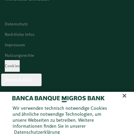
Datenschutz
Rechtliche Infos
Impressum
Nutzungsrechte
Cookies
Deutsch (DE)
Twitter
Facebook
Blog
Instagram
Youtube
Linkedi
Wir verwenden technisch notwendige Cookies
und ähnliche notwendige Technologien, um
unsere Webseiten zu betreiben. Weitere
© 2026 Migros Bank AG
Informationen finden Sie in unserer
Datenschutzerklärung