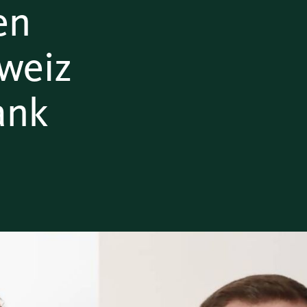
en
weiz
ank