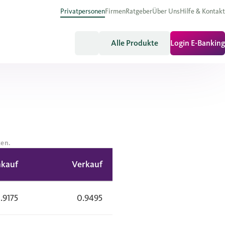
Privatpersonen
Firmen
Ratgeber
Über Uns
Hilfe & Kontakt
Alle Produkte
Login E-Banking
ken.
kauf
Verkauf
.9175
0.9495