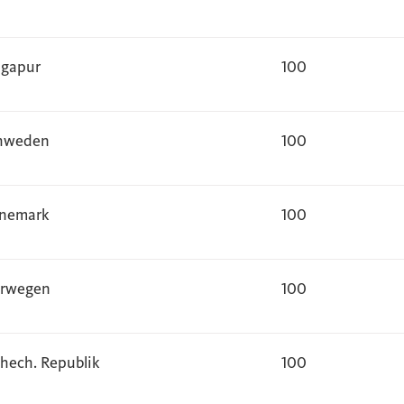
ngapur
100
hweden
100
nemark
100
rwegen
100
chech. Republik
100