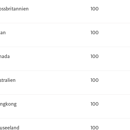
ossbritannien
100
pan
100
nada
100
stralien
100
ngkong
100
useeland
100