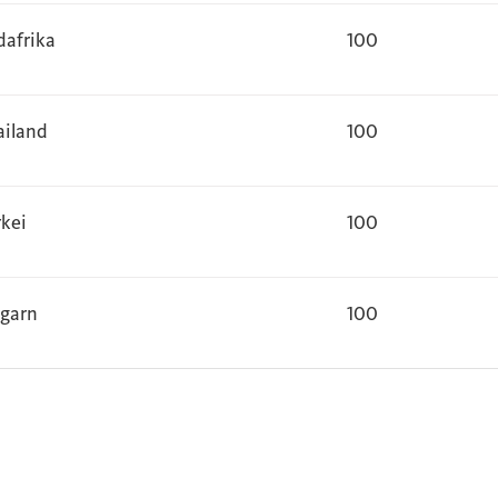
dafrika
100
ailand
100
rkei
100
garn
100