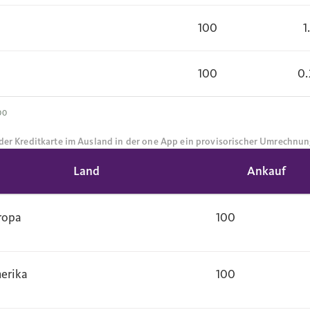
100
1
100
0.
00
 der Kreditkarte im Ausland in der one App ein provisorischer Umrechnun
Land
Ankauf
ropa
100
erika
100