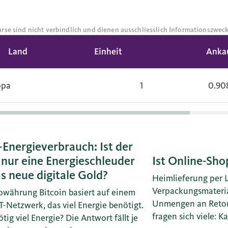
rse sind nicht verbindlich und dienen ausschliesslich Informationszwec
Land
Einheit
Anka
opa
1
0.90
-Energieverbrauch: Ist der
 nur eine Energieschleuder
Ist Online-Sho
s neue digitale Gold?
Heimlieferung per L
Verpackungsmateria
owährung Bitcoin basiert auf einem
Unmengen an Retou
T-Netzwerk, das viel Energie benötigt.
fragen sich viele: 
ötig viel Energie? Die Antwort fällt je