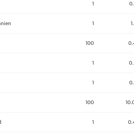
1
0
nnien
1
1
100
0.
1
0
1
0
100
10.
d
1
0.