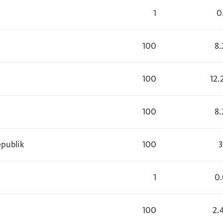
1
0
100
8
100
12
100
8
epublik
100
3
1
0
100
2.