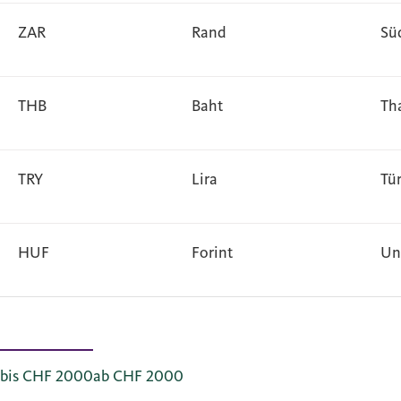
ZAR
Rand
Sü
THB
Baht
Th
TRY
Lira
Tü
HUF
Forint
Un
bis CHF 2000
ab CHF 2000