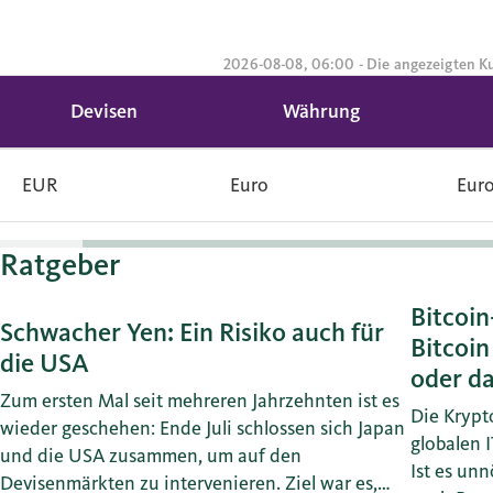
2026-08-08, 06:00 - Die angezeigten Ku
Devisen
Währung
EUR
Euro
Eur
Ratgeber
Bitcoin
Schwacher Yen: Ein Risiko auch für
Bitcoin
die USA
oder da
Zum ersten Mal seit mehreren Jahrzehnten ist es
Die Krypt
wieder geschehen: Ende Juli schlossen sich Japan
globalen I
und die USA zusammen, um auf den
Ist es unn
Devisenmärkten zu intervenieren. Ziel war es,