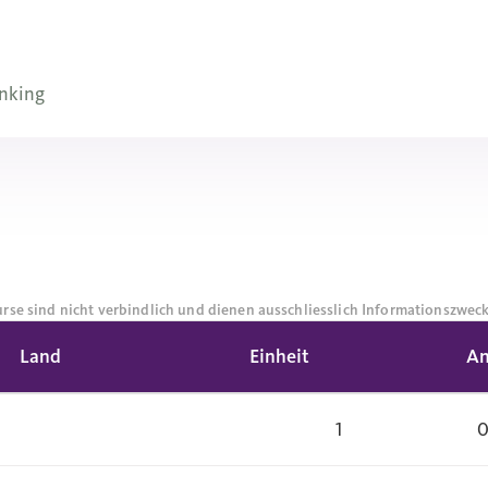
nking
rse sind nicht verbindlich und dienen ausschliesslich Informationszwec
Land
Einheit
An
1
0