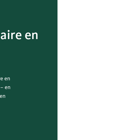
aire en
re en
 – en
 en