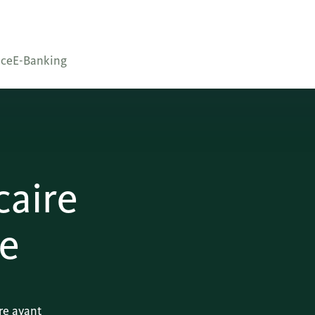
nce
E-Banking
caire
le
re avant