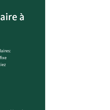
aire à
laires:
fixe
ciez