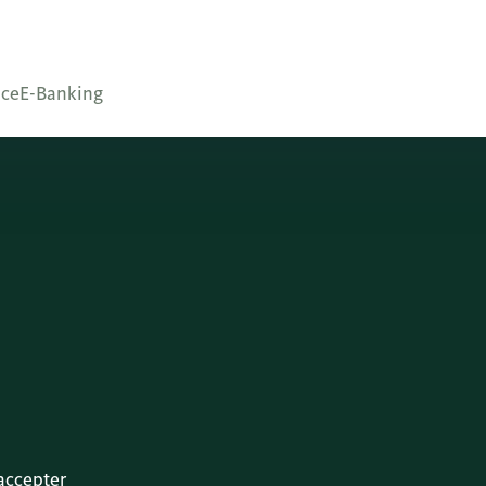
nce
E-Banking
 accepter