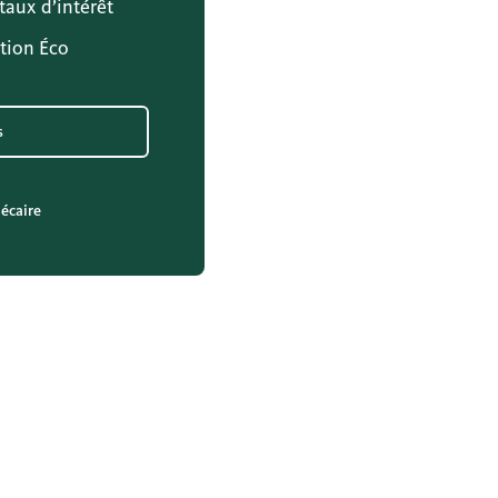
 taux d’intérêt
tion Éco
s
écaire