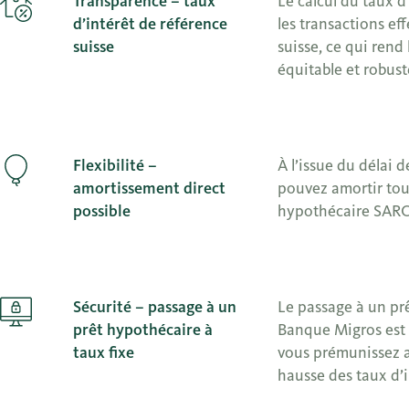
Transparence – taux
Le calcul du taux d
d’intérêt de référence
les transactions ef
suisse
suisse, ce qui rend
équitable et robust
Flexibilité –
À l’issue du délai d
amortissement direct
pouvez amortir tout
possible
hypothécaire SARON
Sécurité – passage à un
Le passage à un prê
prêt hypothécaire à
Banque Migros est 
taux fixe
vous prémunissez a
hausse des taux d’i