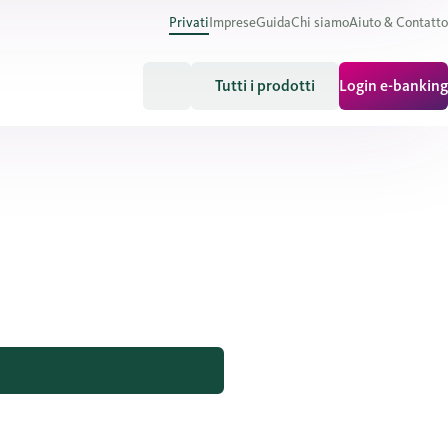
Privati
Imprese
Guida
Chi siamo
Aiuto & Contatto
Tutti i prodotti
Login e-banking