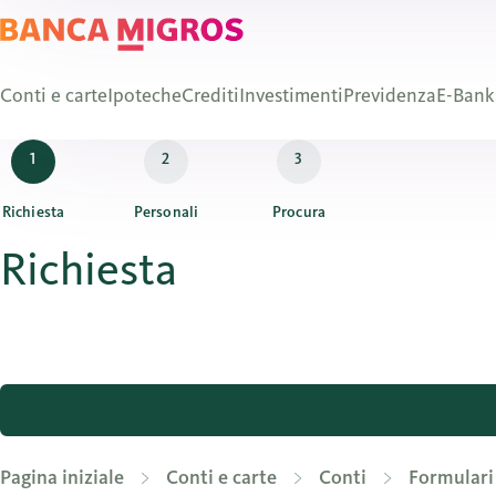
Conti e carte
Ipoteche
Crediti
Investimenti
Previdenza
E-Bank
Richiesta
Personali
Procura
Richiesta
Pagina iniziale
Conti e carte
Conti
Formulari