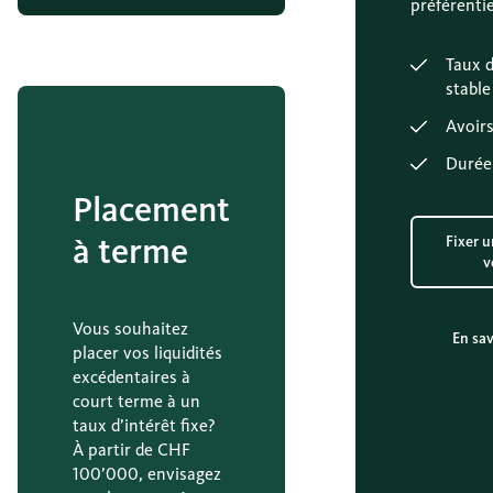
préférentie
Taux d
stable
Avoirs
Durée
Placement
à terme
Fixer u
v
Vous souhaitez
En sav
placer vos liquidités
excédentaires à
court terme à un
taux d’intérêt fixe?
À partir de CHF
100’000, envisagez