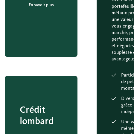
En savoir plus
portefeuill
métaux pré
une valeur
vous engag
marché, pr
performanc
et négocie
souplesse 
avantageu
Partic
de pet
monta
Divers
grâce 
Crédit
indép
lombard
Une v
même 