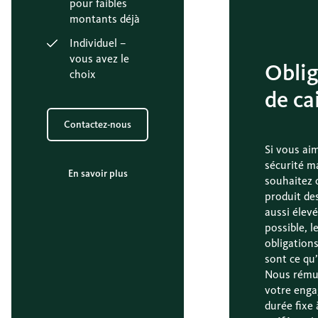
pour faibles
montants déjà
Individuel –
vous avez le
Oblig
choix
de ca
Contactez-nous
Si vous aim
sécurité m
En savoir plus
souhaitez 
produit des
aussi élev
possible, l
obligations
sont ce qu’
Nous rému
votre eng
durée fixe