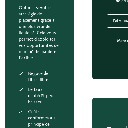
de cri
Optimisez votre
stratégie de
placement grâce à
Faire u
une plus grande
liquidité. Cela vous
permet d’exploiter
Mehr 
vos opportunités de
marché de manière
flexible.
Négoce de
titres libre
Le taux
d’intérêt peut
baisser
Coûts
conformes au
principe de