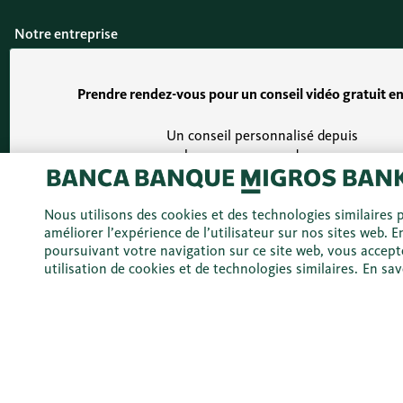
Notre entreprise
L’histoire de notre entreprise
Prendre rendez-vous pour un conseil vidéo gratuit en
Emplois et carrière
Un conseil personnalisé depuis
Postes vacants
chez vous comme dans une
Vulnerability Disclosure Policy
succursale!
Code de conduite et signalement
Nous utilisons des cookies et des technologies similaires 
Fixer un rendez-vous
améliorer l’expérience de l’utilisateur sur nos sites web. E
poursuivant votre navigation sur ce site web, vous accept
Aide et contacts
utilisation de cookies et de technologies similaires.
En sav
Aide et contacts
Formulaires
Sécurité
Agences