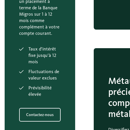
un placement à
terme de la Banque
Migros sur 1 à 12
mois comme
complément à votre
compte courant.
Taux d’intérêt
fixe jusqu’à 12
mois
Fluctuations de
valeur exclues
Méta
Prévisibilité
préci
élevée
comp
méta
Contactez-nous
Diversifiez