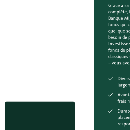
Grâce à s
complète, 
Banque Mig
fonds qui 
quel que so
besoin de 
Investisse
fonds de p
classiques
– vous avez
Divers
largem
Avant
frais 
Durabl
place
respo