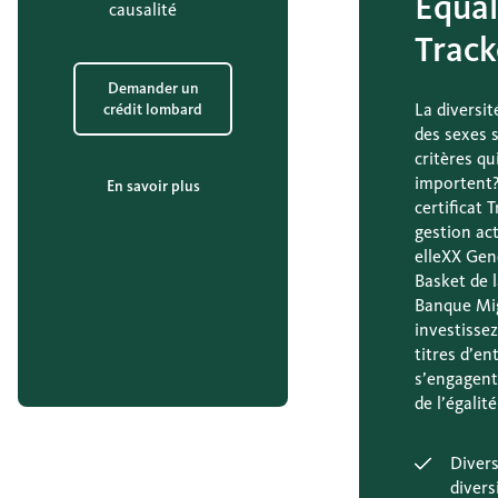
Equal
causalité
Track
Demander un
La diversité
crédit lombard
des sexes 
critères qu
importent?
En savoir plus
certificat 
gestion act
elleXX Gen
Basket de 
Banque Mi
investisse
titres d’en
s’engagent
de l’égalit
Divers
divers