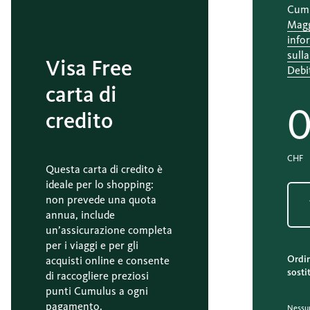
Cumu
Magg
info
sulla
Visa Free
Debi
carta di
0
credito
CHF
Questa carta di credito è
ideale per lo shopping:
non prevede una quota
annua, include
un’assicurazione completa
per i viaggi e per gli
Ordin
acquisti online e consente
sosti
di raccogliere preziosi
punti Cumulus a ogni
pagamento.
Nessu