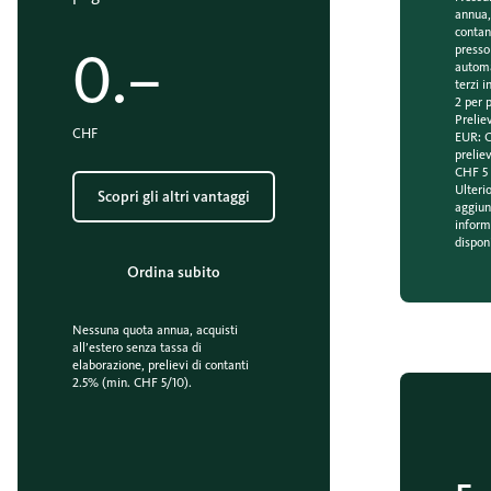
annua,
contan
0.–
presso 
automat
terzi 
2 per 
Preliev
CHF
EUR: C
preliev
CHF 5 
Ulterio
Scopri gli altri vantaggi
aggiun
inform
dispon
Ordina subito
Nessuna quota annua, acquisti
all’estero senza tassa di
elaborazione, prelievi di contanti
2.5% (min. CHF 5/10).