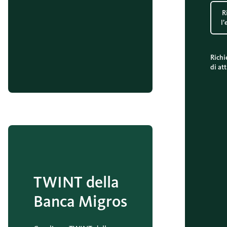
R
l
Richi
di at
TWINT della
Banca Migros