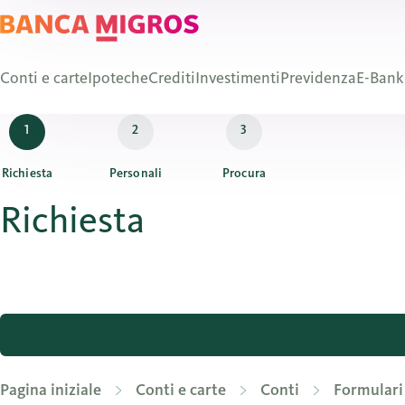
Conti e carte
Ipoteche
Crediti
Investimenti
Previdenza
E-Bank
Richiesta
Personali
Procura
Richiesta
Pagina iniziale
Conti e carte
Conti
Formulari