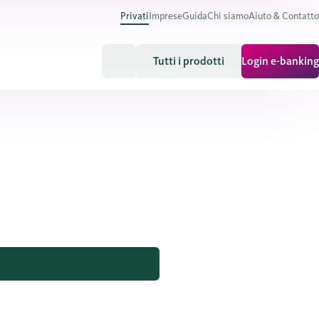
Privati
Imprese
Guida
Chi siamo
Aiuto & Contatto
Tutti i prodotti
Login e-banking