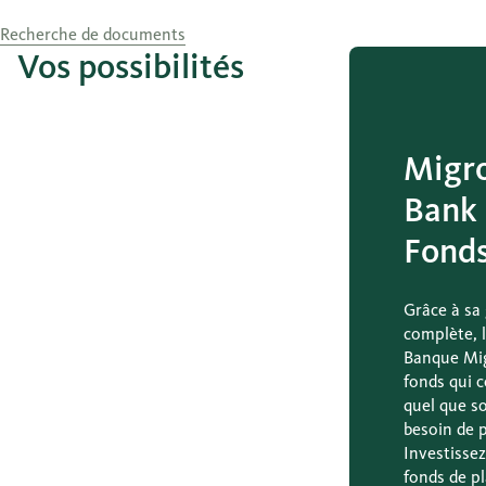
Recherche de documents
Vos possibilités
Migr
Bank
Fond
Grâce à s
complète, 
Banque Mig
fonds qui c
quel que so
besoin de 
Investisse
fonds de p