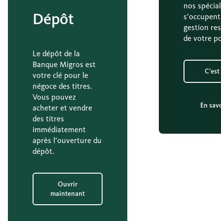
nos spécial
Dépôt
s’occupent
gestion re
de votre po
Le dépôt de la
Banque Migros est
C’est 
votre clé pour le
négoce des titres.
Vous pouvez
En savo
acheter et vendre
des titres
immédiatement
après l’ouverture du
dépôt.
Ouvrir
maintenant