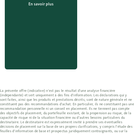
En savoir plus
La présente offre (indicative) n’est pas le résultat d’une analyse financière
(indépendante) et sert uniquement à des fins d’information. Les déclarations qui y
sont faites, ainsi que les produits et prestations décrits, sont de nature générale et ne
constituent pas des recommandations d’achat. En particulier, ils ne constituent pas une
recommandation personnelle ni un conseil en placement. Ils ne tiennent pas compte
des objectifs de placement, du portefeuille existant, de la propension au risque, de la
capacité de risque ni de la situation financière ou d’autres besoins particuliers du
destinataire. Le destinataire est expressément invité à prendre ses éventuelles
décisions de placement sur la base de ses propres clarifications, y compris l’étude des
feuilles d’information de base et prospectus juridiquement contraignants, ou sur la