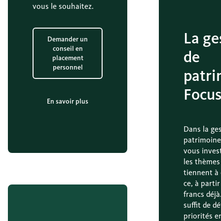
vous le souhaitez.
La ge
Demander un
conseil en
de
placement
personnel
patri
Focu
En savoir plus
Dans la ge
patrimoine
vous inves
les thèmes
tiennent à
ce, à parti
francs déjà
suffit de dé
priorités e