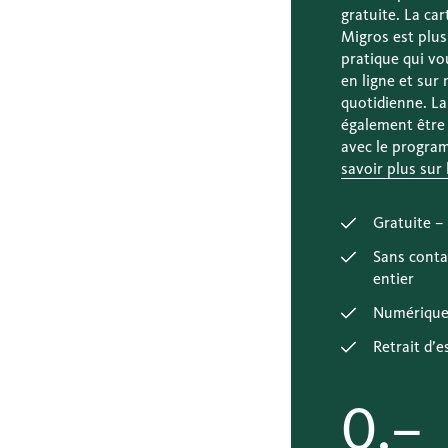
gratuite. La ca
Migros est plu
pratique qui v
en ligne et sur
quotidienne. La
également être
avec le progr
savoir plus sur 
Gratuite –
Sans conta
entier
Numérique
Retrait d’e
0.–