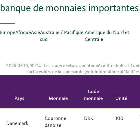
banque de monnaies importantes
Europe
Afrique
Asie
Australie / Pacifique
Amérique du Nord et
sud
Centrale
2026-08-10, 10:24 - Les cours devises sont donnés à titre indicatif un
facturés lors de la commande (voir informations détaillées 
Code
Pays
Monnaie
monnaie
Unité
Couronne
DKK
100
Danemark
danoise