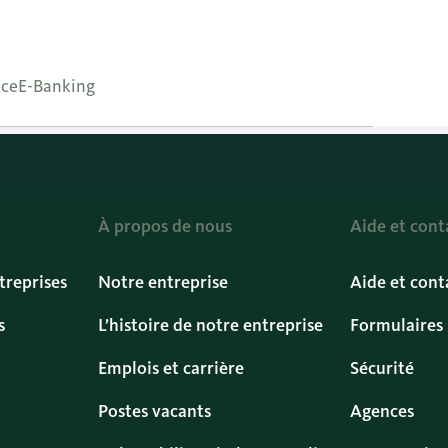
njour paiement mobile
nce
E-Banking
À propos de nous
Aide et cont
treprises
Notre entreprise
Aide et cont
s
L’histoire de notre entreprise
Formulaires
Emplois et carrière
Sécurité
Postes vacants
Agences