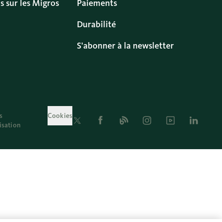
s sur les Migros
Paiements
Durabilité
S'abonner à la newsletter
s
Cookies
Twitter
Facebook
Blog
Instagram
Youtube
Linkedin
lisation