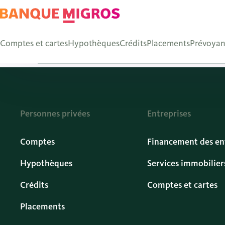
Adieu portemonnaie, bo
Comptes et cartes
Hypothèques
Crédits
Placements
Prévoya
Personnes privées
Entreprises
Comptes
Financement des en
Hypothèques
Services immobilier
Crédits
Comptes et cartes
Placements