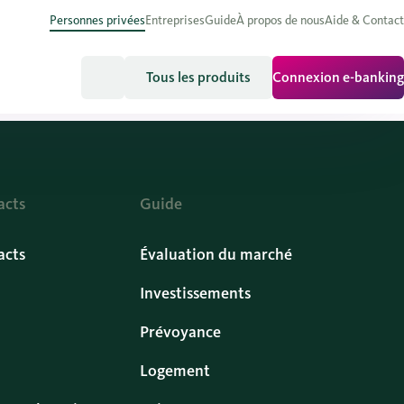
Personnes privées
Entreprises
Guide
À propos de nous
Aide & Contact
Tous les produits
Connexion e-banking
acts
Guide
acts
Évaluation du marché
Investissements
Prévoyance
Logement