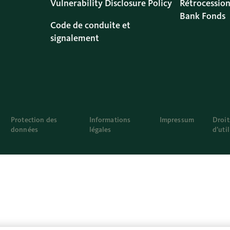
Vulnerability Disclosure Policy
Rétrocession
Bank Fonds
Code de conduite et
signalement
Protection des
Informations
Impressum
Droit
données
légales
d’uti