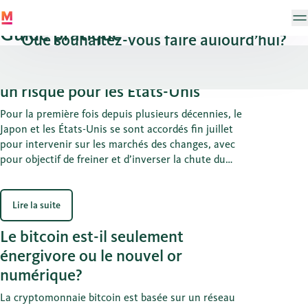
Guide pratique
Que souhaitez-vous faire aujourd’hui?
Banque Migros
La faiblesse du yen présente aussi
un risque pour les États-Unis
Pour la première fois depuis plusieurs décennies, le
Japon et les États-Unis se sont accordés fin juillet
pour intervenir sur les marchés des changes, avec
pour objectif de freiner et d’inverser la chute du
cours du yen. Cette mesure était également dans
l’intérêt des États-Unis. La Suisse pourrait s’en
inspirer.
Lire la suite
Le bitcoin est-il seulement
énergivore ou le nouvel or
numérique?
La cryptomonnaie bitcoin est basée sur un réseau