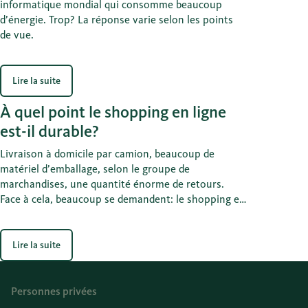
informatique mondial qui consomme beaucoup
d’énergie. Trop? La réponse varie selon les points
de vue.
Lire la suite
À quel point le shopping en ligne
est-il durable?
Livraison à domicile par camion, beaucoup de
matériel d’emballage, selon le groupe de
marchandises, une quantité énorme de retours.
Face à cela, beaucoup se demandent: le shopping en
ligne peut-il être durable? Des calculs montrent que
oui: le bilan CO2 des achats en ligne est souvent
meilleur que si l’on se déplaçait soi-même pour faire
Lire la suite
ses courses.
Personnes privées